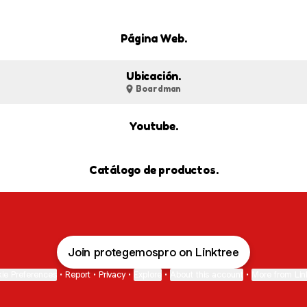
Página Web.
Ubicación.
Boardman
Youtube.
Catálogo de productos.
Join protegemospro on Linktree
ie Preferences
•
Report
•
Privacy
•
Explore
•
About this account
•
More from Lin