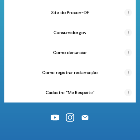
Site do Procon-DF
Consumidor.gov
Como denunciar
Como registrar reclamação
Cadastro “Me Respeite”
@procondf YouTube
@procondf Instagram
@procondf Email