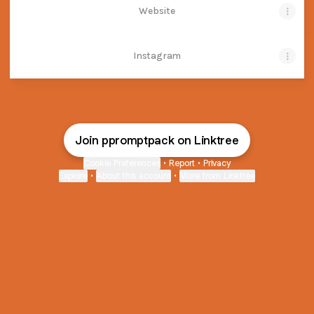
Website
Instagram
Join ppromptpack on Linktree
Cookie Preferences
•
Report
•
Privacy
Explore
•
About this account
•
More from Linktree