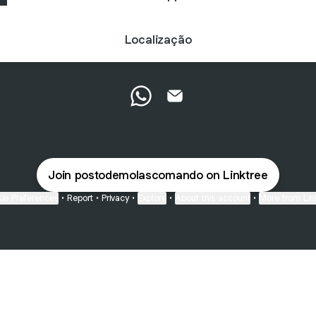
Localização
Posto de Molas Comando What
Posto de Molas Comando 
Join postodemolascomando on Linktree
ie Preferences
•
Report
•
Privacy
•
Explore
•
About this account
•
More from Lin