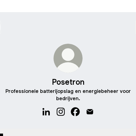
Posetron
Professionele batterijopslag en energiebeheer voor
bedrijven.
Posetron LinkedIn
Posetron Instagram
Posetron Facebook
Posetron Email