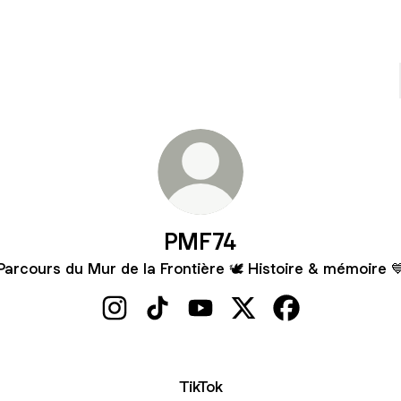
PMF74
Parcours du Mur de la Frontière 🕊 Histoire & mémoire 
PMF74 Instagram
PMF74 TikTok
PMF74 YouTube
PMF74 X
PMF74 Faceboo
TikTok