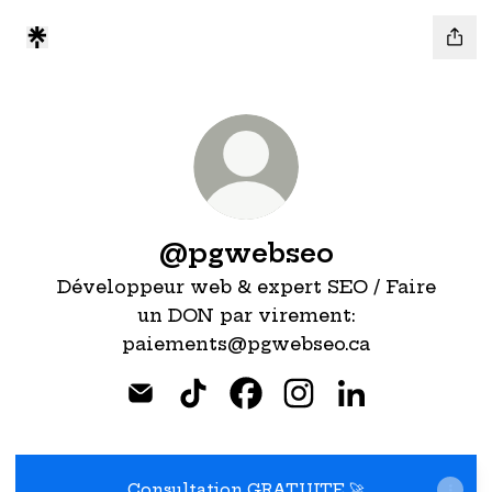
@pgwebseo
Développeur web & expert SEO / Faire
un DON par virement:
paiements@pgwebseo.ca
@pgwebseo Email
@pgwebseo TikTok
@pgwebseo Facebook
@pgwebseo Instag
@pgwebseo L
Consultation GRATUITE 🚀