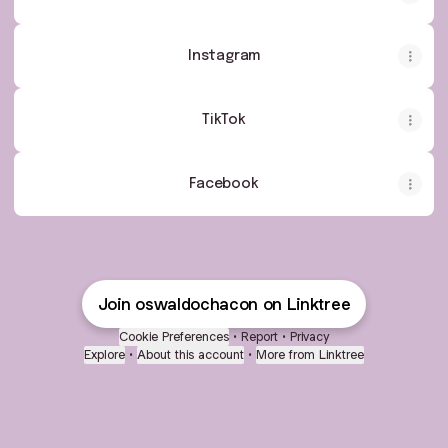
Instagram
TikTok
Facebook
Join oswaldochacon on Linktree
Cookie Preferences
•
Report
•
Privacy
Explore
•
About this account
•
More from Linktree