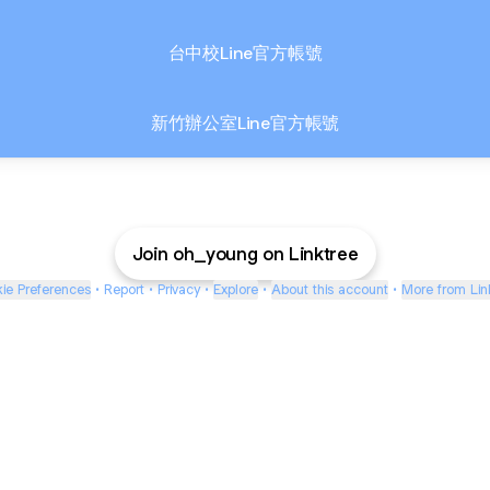
台中校Line官方帳號
新竹辦公室Line官方帳號
Join oh_young on Linktree
ie Preferences
•
Report
•
Privacy
•
Explore
•
About this account
•
More from Lin