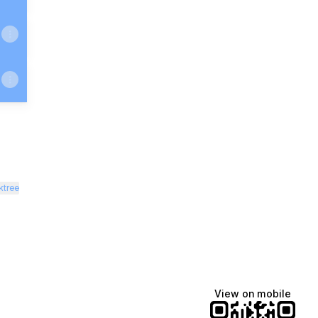
ktree
View on mobile