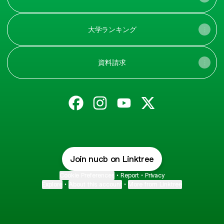
大学ランキング
資料請求
@nucb Facebook
@nucb Instagram
@nucb YouTube
@nucb X
Join nucb on Linktree
Cookie Preferences
•
Report
•
Privacy
Explore
•
About this account
•
More from Linktree