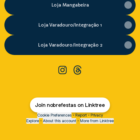
Loja Mangabeira
Loja Varadouro/Integração 1
Loja Varadouro/Integração 2
NOBRE FESTAS 🎈 Instagram
NOBRE FESTAS 🎈 Threa
Join nobrefestas on Linktree
Cookie Preferences
•
Report
•
Privacy
Explore
•
About this account
•
More from Linktree