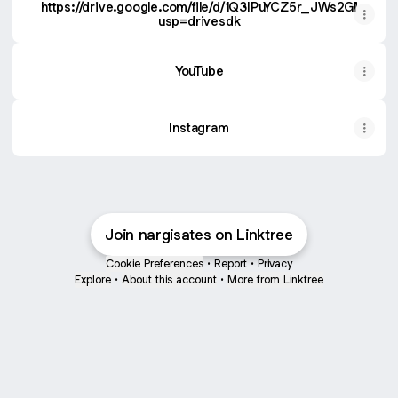
https://drive.google.com/file/d/1Q3IPuYCZ5r_JWs2GMJc
usp=drivesdk
YouTube
YouTube
Instagram
Join nargisates on Linktree
Cookie Preferences
•
Report
•
Privacy
Explore
•
About this account
•
More from Linktree