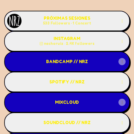
NACHO RUIZ DJ // NRZ Spotify
NACHO RUIZ DJ // NRZ Instagra
NACHO RUIZ DJ // NRZ X
NACHO RUIZ DJ // NR
NACHO RUIZ DJ 
PRÓXIMAS SESIONES
533 Followers · 1 Concert
INSTAGRAM
nachoruiz ‧ 2.4K followers
BANDCAMP // NRZ
SPOTIFY // NRZ
MIXCLOUD
SOUNDCLOUD // NRZ