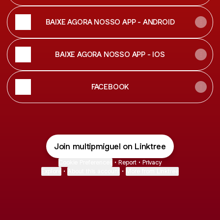
BAIXE AGORA NOSSO APP - ANDROID
BAIXE AGORA NOSSO APP - IOS
FACEBOOK
Join multipmiguel on Linktree
Cookie Preferences
•
Report
•
Privacy
Explore
•
About this account
•
More from Linktree