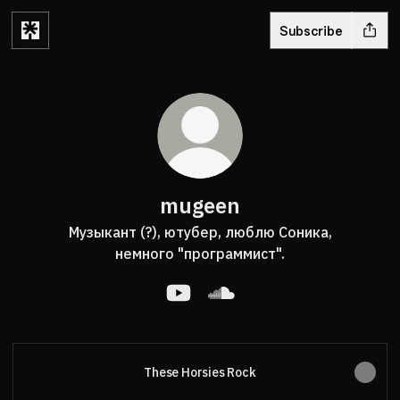
Subscribe
mugeen
Музыкант (?), ютубер, люблю Соника,
немного "программист".
mugeen YouTube
mugeen SoundCloud
These Horsies Rock