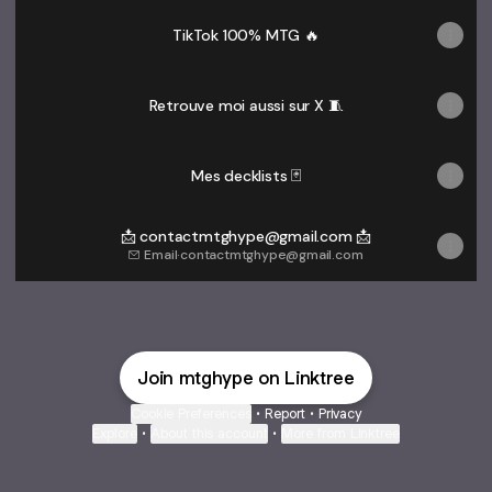
TikTok 100% MTG 🔥
Retrouve moi aussi sur X 🧵
Mes decklists 🃏
📩 contactmtghype@gmail.com 📩
Email
·
contactmtghype@gmail.com
Join mtghype on Linktree
Cookie Preferences
•
Report
•
Privacy
Explore
•
About this account
•
More from Linktree