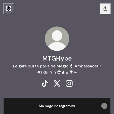
MTGHype
Le gars qui te parle de Magic 🧙 Ambassadeur
#1 du fun 💀🔥💧🌳☀️
MTGHype TikTok
MTGHype X
MTGHype Instagram
Ma page Instagram 📸