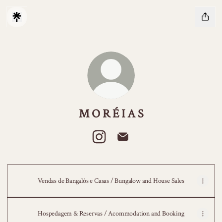
M O R É I A S
M O R É I A S Instagram
M O R É I A S Email
Vendas de Bangalôs e Casas / Bungalow and House Sales
Hospedagem & Reservas / Acommodation and Booking