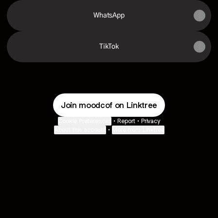
WhatsApp
TikTok
Join moodcof on Linktree
Cookie Preferences
•
Report
•
Privacy
About this account
•
More from Linktree