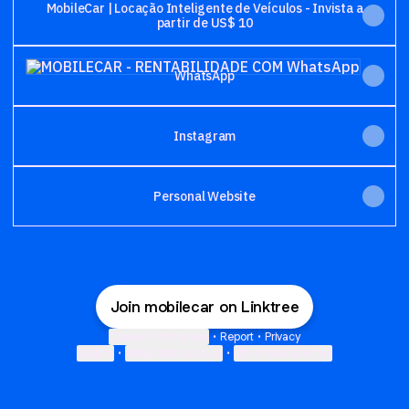
MobileCar | Locação Inteligente de Veículos - Invista a
partir de US$ 10
WhatsApp
WhatsApp
Instagram
Personal Website
Join mobilecar on Linktree
Cookie Preferences
•
Report
•
Privacy
Explore
•
About this account
•
More from Linktree