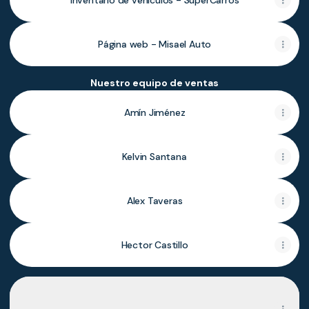
Inventario de vehículos - SuperCarros
Página web - Misael Auto
Nuestro equipo de ventas
Amín Jiménez
Kelvin Santana
Alex Taveras
Hector Castillo
¡Visítanos!
¡Visítanos!
Calle Mella KM. 1, Higüey