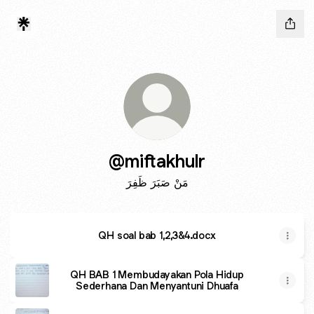
@miftakhulr
مَنْ صَبَرَ ظَفِرَ
QH soal bab 1,2,3&4.docx
QH BAB 1 Membudayakan Pola Hidup
Sederhana Dan Menyantuni Dhuafa