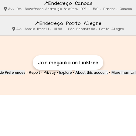
📍Endereço Canoas
Av. Dr. Sezefredo Azambuja Vieira, 921 - Mal. Rondon, Canoas
📍Endereço Porto Alegre
Av. Assis Brasil, 6186 - São Sebastião, Porto Alegre
Join megaulio on Linktree
ie Preferences
•
Report
•
Privacy
•
Explore
•
About this account
•
More from Lin