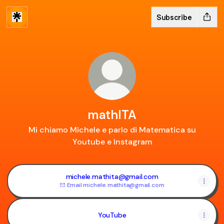
Subscribe
mathITA
Mi chiamo Michele e parlo di Matematica su
Youtube e Instagram
michele.mathita@gmail.com
Email
·
michele.mathita@gmail.com
YouTube