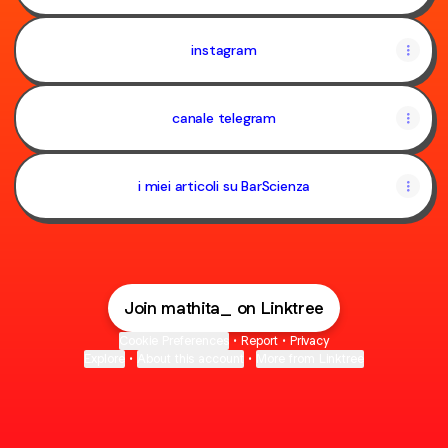
instagram
canale telegram
i miei articoli su BarScienza
Join mathita_ on Linktree
Cookie Preferences
•
Report
•
Privacy
Explore
•
About this account
•
More from Linktree