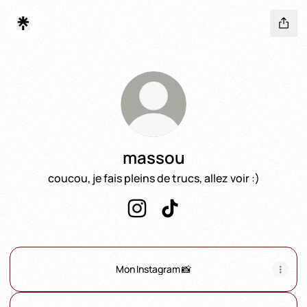
massou
coucou, je fais pleins de trucs, allez voir :)
massou Instagram
massou TikTok
Mon Instagram 📸