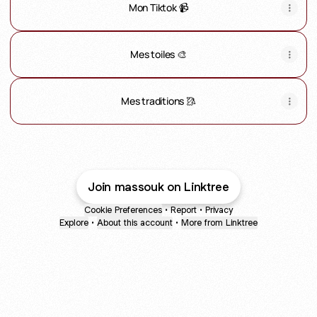
Mon Tiktok 📹
Mes toiles 🎨
Mes traditions 🥻
Join massouk on Linktree
Cookie Preferences
•
Report
•
Privacy
Explore
•
About this account
•
More from Linktree