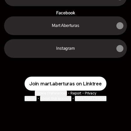
Facebook
Mart Aberturas
Instagram
Join mart.aberturas on Linktree
Cookie Preferences
•
Report
•
Privacy
Explore
•
About this account
•
More from Linktree