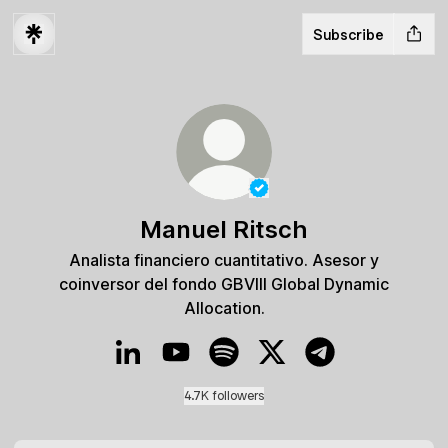
Subscribe
Verified
Linker.
You're lo
Manuel Ritsch
Analista financiero cuantitativo. Asesor y
coinversor del fondo GBVIII Global Dynamic
Allocation.
Manuel Ritsch LinkedIn
Manuel Ritsch YouTube
Manuel Ritsch Spotify
Manuel Ritsch X
Manuel Ritsch Te
4.7K followers