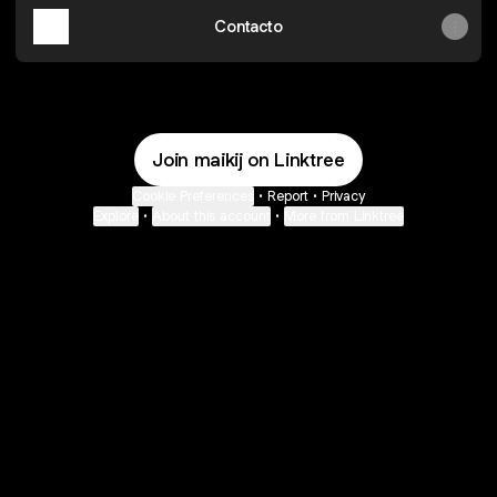
Contacto
Join maikij on Linktree
Cookie Preferences
•
Report
•
Privacy
Explore
•
About this account
•
More from Linktree