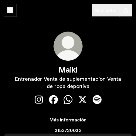
Subscribe
Maiki
Entrenador-Venta de suplementacion-Venta
de ropa deportiva
Maiki Instagram
Maiki Facebook
Maiki WhatsApp
Maiki X
Maiki Spotify
Más información
3152720032