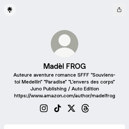
Madèl FROG
Auteure aventure romance SFFF "Souviens-
toi Medellin" "Paradise" "L'envers des corps"
Juno Publishing / Auto Edition
https://www.amazon.com/author/madelfrog
Madèl FROG Instagram
Madèl FROG TikTok
Madèl FROG X
Madèl FROG Threa