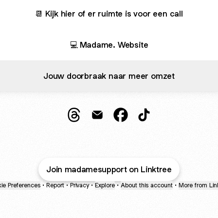
📆 Kijk hier of er ruimte is voor een call
💻 Madame. Website
Jouw doorbraak naar meer omzet
Madame. Support & Academy Threads
Madame. Support & Academy Em
Madame. Support & Acad
Madame. Support &
Join madamesupport on Linktree
ie Preferences
•
Report
•
Privacy
•
Explore
•
About this account
•
More from Lin