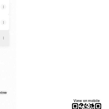
ail
emy Facebook
 Academy TikTok
ktree
View on mobile