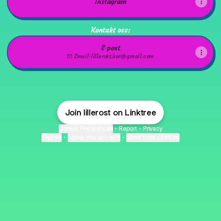
Instagram
Kontakt oss:
E-post
Email
·
lillerost.kor@gmail.com
Join lillerost on Linktree
Cookie Preferences
•
Report
•
Privacy
Explore
•
About this account
•
More from Linktree