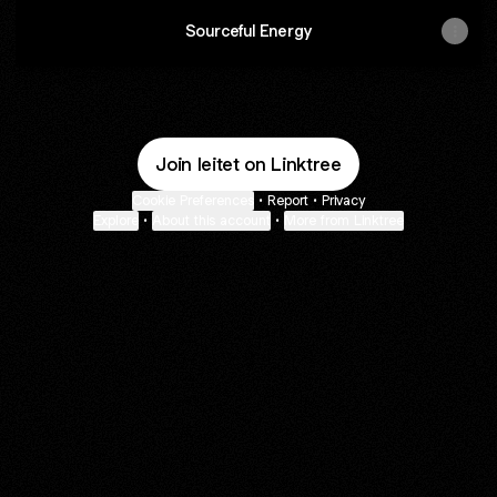
Sourceful Energy
Join leitet on Linktree
Cookie Preferences
•
Report
•
Privacy
Explore
•
About this account
•
More from Linktree