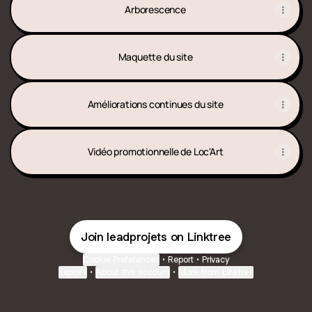
Arborescence
Maquette du site
Améliorations continues du site
Vidéo promotionnelle de Loc'Art
Join leadprojets on Linktree
Cookie Preferences
•
Report
•
Privacy
Explore
•
About this account
•
More from Linktree