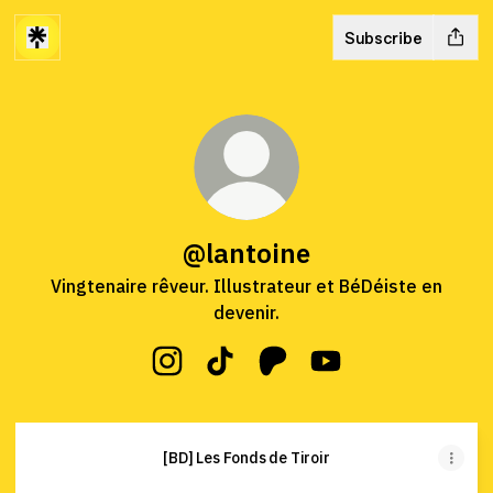
Subscribe
@lantoine
Vingtenaire rêveur. Illustrateur et BéDéiste en
devenir.
@lantoine Instagram
@lantoine TikTok
@lantoine Patreon
@lantoine YouTube
[BD] Les Fonds de Tiroir