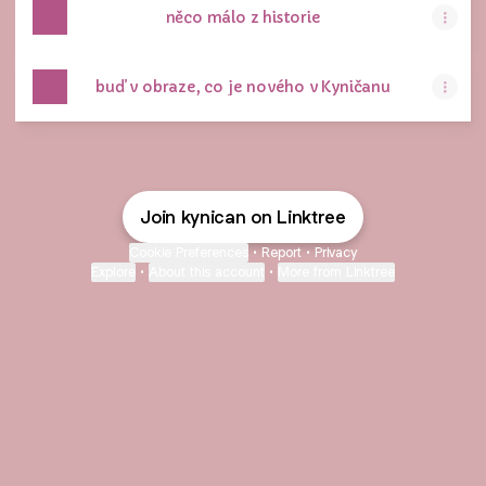
něco málo z historie
buď v obraze, co je nového v Kyničanu
Join kynican on Linktree
Cookie Preferences
•
Report
•
Privacy
Explore
•
About this account
•
More from Linktree