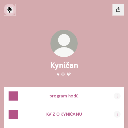
Kyničan
♥️ 💛 🧡
program hodů
KVÍZ O KYNIČANU