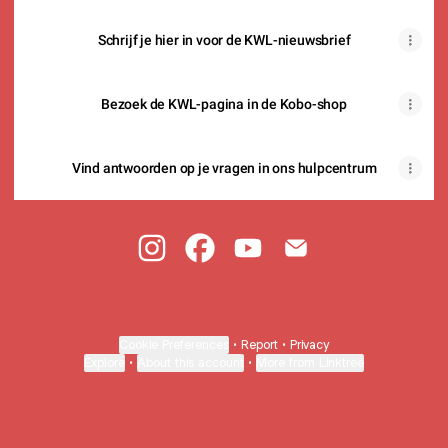
Schrijf je hier in voor de KWL-nieuwsbrief
Bezoek de KWL-pagina in de Kobo-shop
Vind antwoorden op je vragen in ons hulpcentrum
Kobo Writing Life Instagram
Kobo Writing Life Facebook
Kobo Writing Life YouTube
Kobo Writing Life Em
Cookie Preferences
•
Report
•
Privacy
Explore
•
About this account
•
More from Linktree