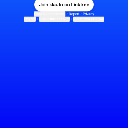
Join klauto on Linktree
Cookie Preferences
•
Report
•
Privacy
Explore
•
About this account
•
More from Linktree