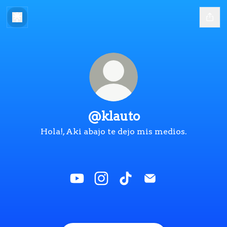
@klauto
Hola!, Aki abajo te dejo mis medios.
@klauto YouTube
@klauto Instagram
@klauto TikTok
@klauto Email