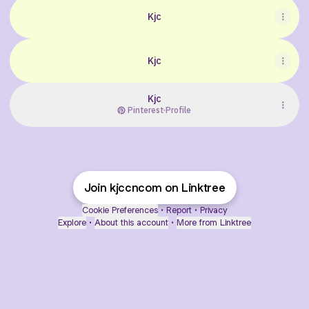
Kjc
Kjc
Kjc
Pinterest
·
Profile
Join kjccncom on Linktree
Cookie Preferences
•
Report
•
Privacy
Explore
•
About this account
•
More from Linktree