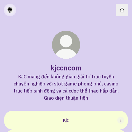
kjccncom
KJC mang đến không gian giải trí trực tuyến
chuyên nghiệp với slot game phong phú, casino
trực tiếp sinh động và cá cược thể thao hấp dẫn.
Giao diện thuận tiện
Kjc
Kjc