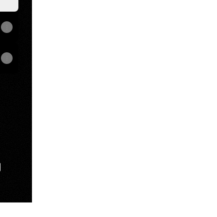
e
View on mobile