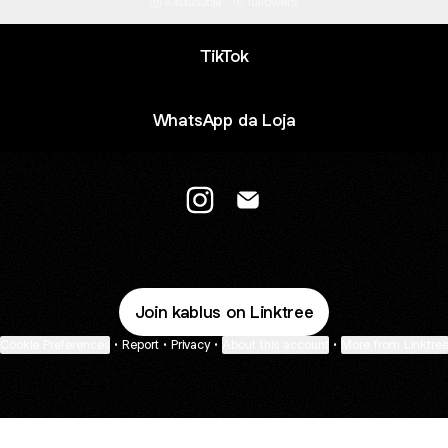
kablus.loja ‧ 16 followers
TikTok
WhatsApp da Loja
@kablus Instagram
@kablus Email
Join kablus on Linktree
Cookie Preferences
•
Report
•
Privacy
•
About this account
•
More from Linktre