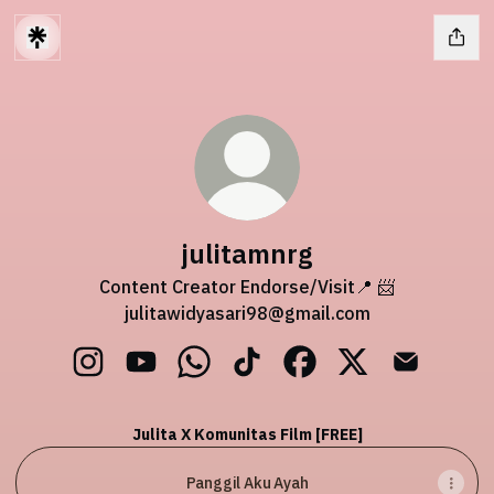
julitamnrg
Content Creator Endorse/Visit📍 📨
julitawidyasari98@gmail.com
julitamnrg Instagram
julitamnrg YouTube
julitamnrg WhatsApp
julitamnrg TikTok
julitamnrg Facebook
julitamnrg X
julitamnrg
Julita X Komunitas Film [FREE]
Panggil Aku Ayah