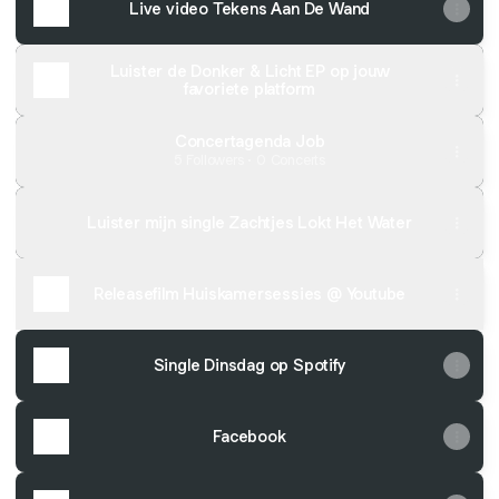
Live video Tekens Aan De Wand
Luister de Donker & Licht EP op jouw
favoriete platform
Concertagenda Job
5 Followers · 0 Concerts
Luister mijn single Zachtjes Lokt Het Water
Releasefilm Huiskamersessies @ Youtube
Single Dinsdag op Spotify
Facebook