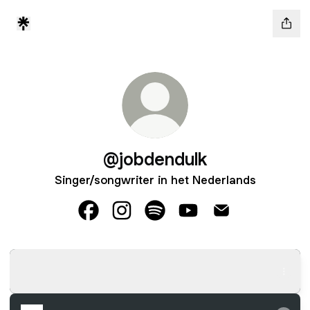
@jobdendulk
Singer/songwriter in het Nederlands
@jobdendulk Facebook
@jobdendulk Instagram
@jobdendulk Spotify
@jobdendulk YouTube
@jobdendulk Ema
Luister hier mijn single Feniks In De Lucht
Luister hier mijn single Feniks In De Lucht