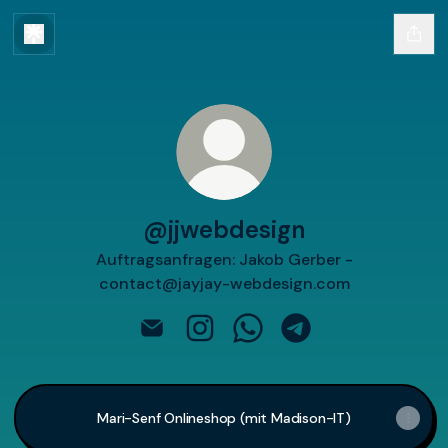
@jjwebdesign
Auftragsanfragen: Jakob Gerber -
contact@jayjay-webdesign.com
@jjwebdesign Email
@jjwebdesign Instagram
@jjwebdesign WhatsApp
@jjwebdesign Tele
Mari-Senf Onlineshop (mit Madison-IT)