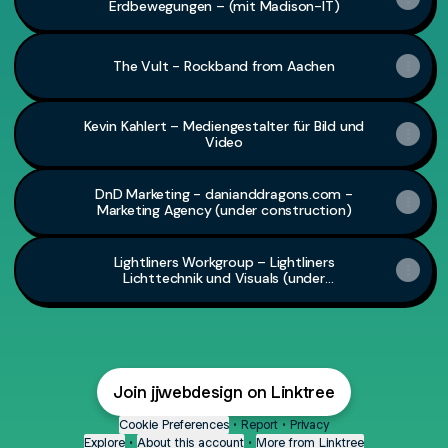
Erdbewegungen – (mit Madison-IT)
The Vult - Rockband from Aachen
Kevin Kahlert – Mediengestalter für Bild und
Video
DnD Marketing - danianddragons.com -
Marketing Agency (under construction)
Lightliners Workgroup – Lightliners
Lichttechnik und Visuals (under
construction)
Join jjwebdesign on Linktree
Cookie Preferences
•
Report
•
Privacy
Explore
•
About this account
•
More from Linktree