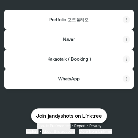
Portfolio 포트폴리오
Naver
Kakaotalk ( Booking )
WhatsApp
Join jandyshots on Linktree
Cookie Preferences
•
Report
•
Privacy
Explore
•
About this account
•
More from Linktree