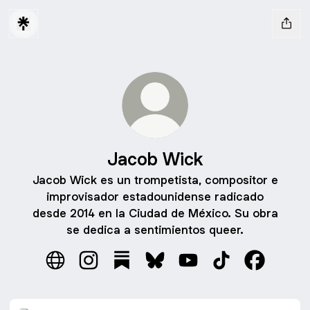
Jacob Wick
Jacob Wick es un trompetista, compositor e
improvisador estadounidense radicado
desde 2014 en la Ciudad de México. Su obra
se dedica a sentimientos queer.
Jacob Wick Website
Jacob Wick Instagram
Jacob Wick Substack
Jacob Wick Bluesky
Jacob Wick YouTube
Jacob Wick Tik
Jacob Wi
Bio & Upcoming Concerts