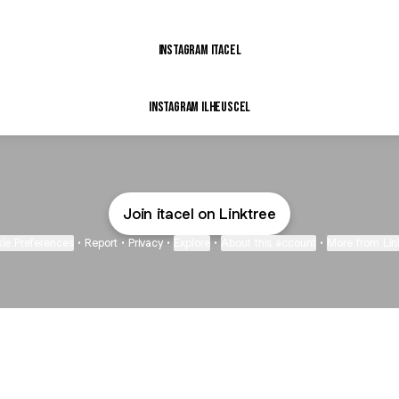
Instagram Itacel
Instagram Ilheuscel
Join itacel on Linktree
ie Preferences
•
Report
•
Privacy
•
Explore
•
About this account
•
More from Lin