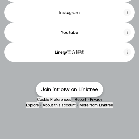
Instagram
Youtube
Line@官方帳號
Join introtw on Linktree
Cookie Preferences
•
Report
•
Privacy
Explore
•
About this account
•
More from Linktree