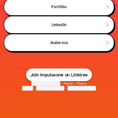
Portfólio
LinkedIn
Avalie-nos
Join impulseone on Linktree
Cookie Preferences
•
Report
•
Privacy
Explore
•
About this account
•
More from Linktree