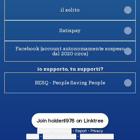
il solito
Satispay
Facebook (account autonomamente sospeso
dal 2020 circa)
io supporto, tu supporti?
RESQ - People Saving People
Join holden1978 on Linktree
Cookie Preferences
•
Report
•
Privacy
Explore
•
About this account
•
More from Linktree