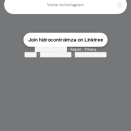
Visita mi Instagram
Join hidrocontrolmza on Linktree
Cookie Preferences
•
Report
•
Privacy
Explore
•
About this account
•
More from Linktree