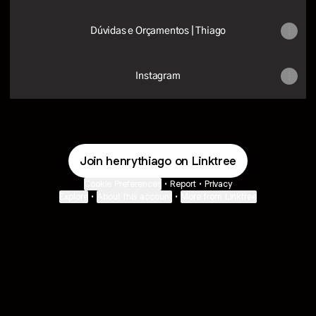
Dúvidas e Orçamentos | Thiago
Instagram
Join henrythiago on Linktree
Cookie Preferences
•
Report
•
Privacy
Explore
•
About this account
•
More from Linktree