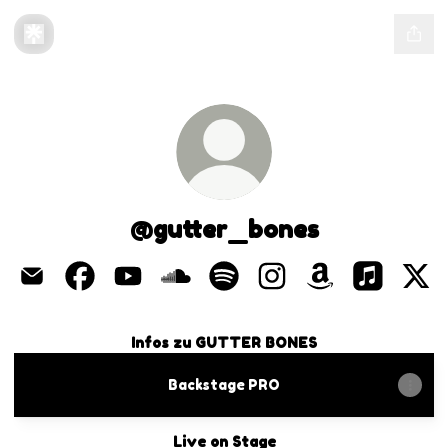
@gutter_bones
@gutter_bones Email
@gutter_bones Facebook
@gutter_bones YouTube
@gutter_bones SoundCloud
@gutter_bones Spotify
@gutter_bones Inst
@gutter_bone
@gutter_
@gu
Infos zu GUTTER BONES
Backstage PRO
Live on Stage